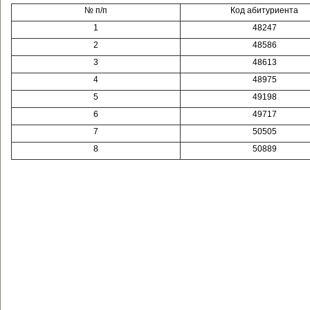
№ п/п
Код абитуриента
1
48247
2
48586
3
48613
4
48975
5
49198
6
49717
7
50505
8
50889