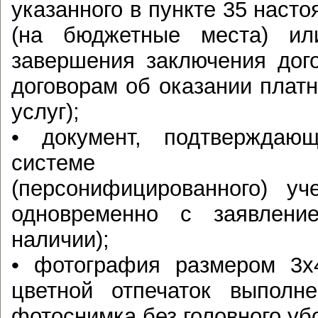
указанного в пункте 35 наст
(на бюджетные места) ил
завершения заключения дог
договорам об оказании плат
услуг);
• документ, подтверждаю
системе индив
(персонифицированного) уч
одновременно с заявлени
наличии);
• фотография размером 3х
цветной отпечаток выполн
фотоснимка без головного убо