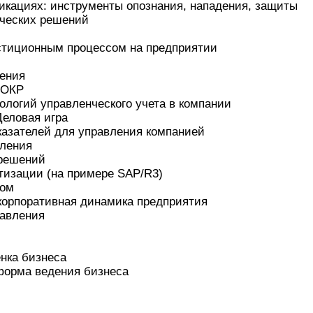
кациях: инструменты опознания, нападения, защиты
ческих решений
стиционным процессом на предприятии
ления
ИОКР
логий управленческого учета в компании
Деловая игра
азателей для управления компанией
вления
 решений
тизации (на примере SAP/R3)
вом
 корпоративная динамика предприятия
равления
нка бизнеса
форма ведения бизнеса