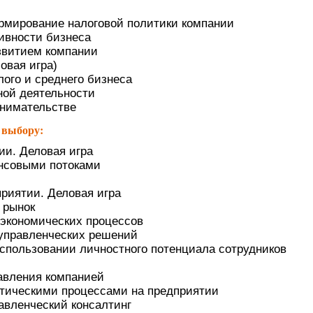
рмирование налоговой политики компании
ивности бизнеса
звитием компании
овая игра)
ого и среднего бизнеса
ной деятельности
инимательстве
 выбору:
ии. Деловая игра
нсовыми потоками
приятии. Деловая игра
 рынок
экономических процессов
управленческих решений
спользовании личностного потенциала сотрудников
авления компанией
стическими процессами на предприятии
авленческий консалтинг