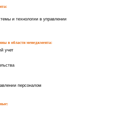
нта:
темы и технологии в управлении
ины в области менеджмента:
ий учет
ельства
равлении персоналом
ные: